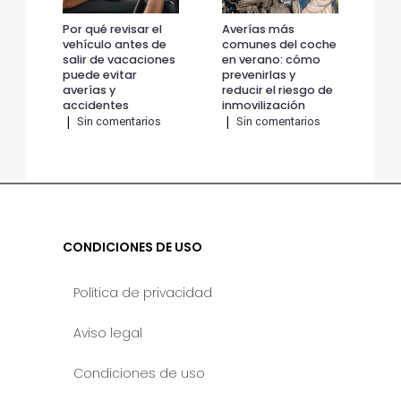
Por qué revisar el
Averías más
Por
vehículo antes de
comunes del coche
veh
salir de vacaciones
en verano: cómo
sal
puede evitar
prevenirlas y
pue
averías y
reducir el riesgo de
ave
accidentes
inmovilización
ac
|
Sin comentarios
|
Sin comentarios
|
CONDICIONES DE USO
Política de privacidad
Aviso legal
Condiciones de uso