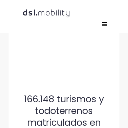
Saltar
al
contenido
166.148 turismos y
todoterrenos
matriculados en