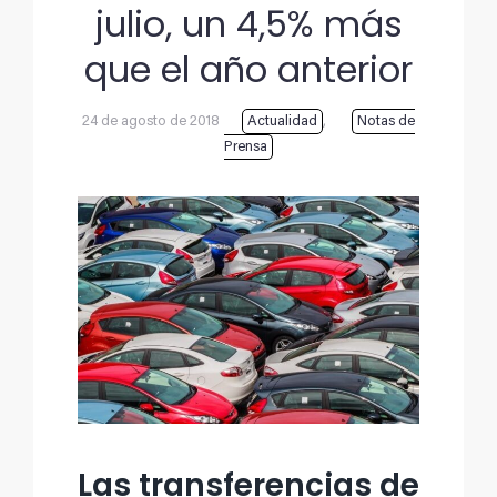
julio, un 4,5% más
que el año anterior
24 de agosto de 2018
Actualidad
,
Notas de
Prensa
Ver
imagen
más
grande
Las transferencias de