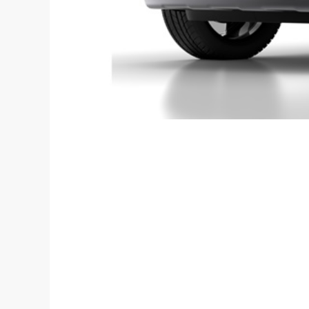
Llegará an
largo y
habitabil
Contro