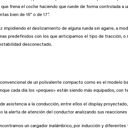
que frena el coche haciendo que ruede de forma controlada a u
as bien de 16’’ o de 17″.
iz impidiendo el deslizamiento de alguna rueda sin agarre, a mo
as predefinidos con los que anticipamos el tipo de tracción, o 
estabilidad desconectado.
la conducción
n convencional de un polivalente compacto como es el modelo ba
nque cada día los «peques» están siendo más equipados, con te
de asistencia a la conducción, entre ellos el display proyectado,
o la alerta de atención del conductor analizando sus reacciones 
ncontramos un cargador inalámbrico, por inducción y diferentes 