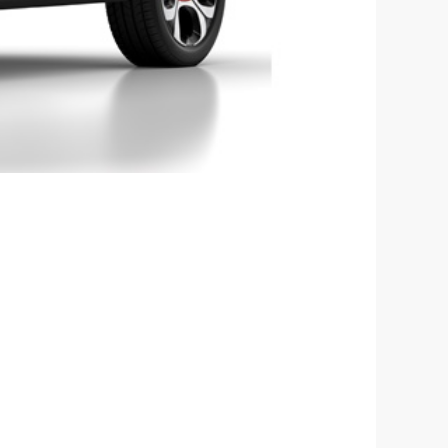
l año • Más
iene una
• Con Grip
izantes