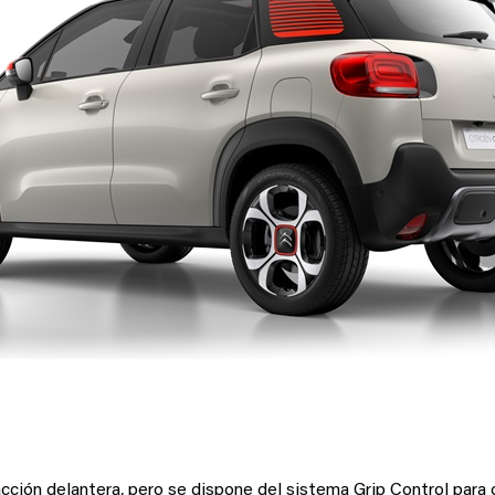
os “Mud & Snow” de 16’’ o 17″
acción delantera, pero se dispone del sistema Grip Control para