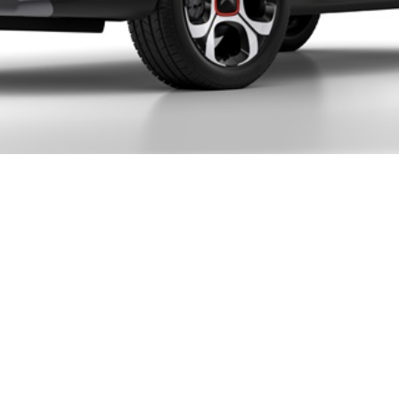
tes de que acabe e
 alto con lo que t
idad mucho mayor 
l para suelos desl