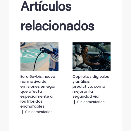
Artículos
relacionados
Euro 6e-bis: nueva
Copilotos digitales
Eur
normativa de
y análisis
no
emisiones en vigor
predictivo: cómo
emi
que afecta
mejoran la
qu
especialmente a
seguridad vial
esp
los híbridos
los
|
Sin comentarios
enchufables
en
|
Sin comentarios
|