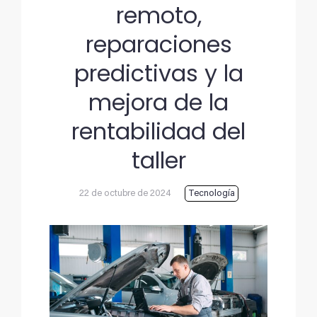
remoto,
reparaciones
predictivas y la
mejora de la
rentabilidad del
taller
22 de octubre de 2024
Tecnología
Ver
imagen
más
grande