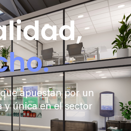
lidad,
cho.
s que apuestan por un
 y única en el sector