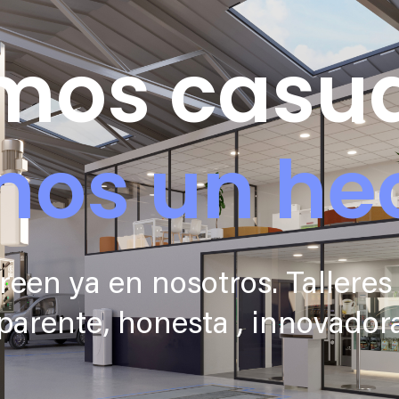
mos casua
os un he
creen ya en nosotros. Tallere
arente, honesta , innovadora