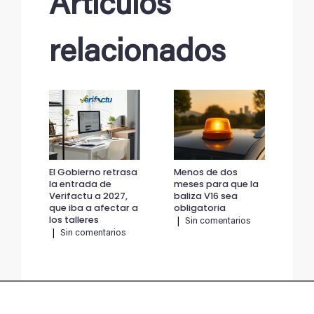
Artículos
relacionados
El Gobierno retrasa
Menos de dos
El 
la entrada de
meses para que la
la 
Verifactu a 2027,
baliza V16 sea
Ver
que iba a afectar a
obligatoria
que
los talleres
los
|
Sin comentarios
|
Sin comentarios
|