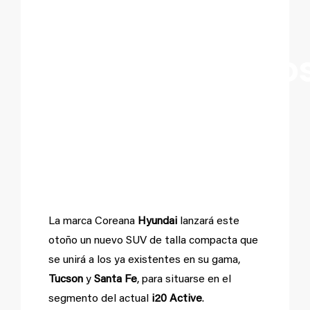
diversos
equipamiento
en la marca
coreana
La marca Coreana
Hyundai
lanzará este
otoño un nuevo SUV de talla compacta que
se unirá a los ya existentes en su gama,
Tucson
y
Santa Fe
, para situarse en el
segmento del actual
i20 Active
.