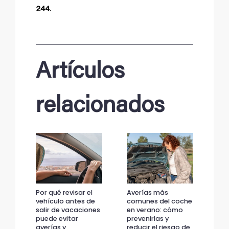
244
.
Artículos
relacionados
Por qué revisar el
Averías más
Por
vehículo antes de
comunes del coche
veh
salir de vacaciones
en verano: cómo
sal
puede evitar
prevenirlas y
pue
averías y
reducir el riesgo de
ave