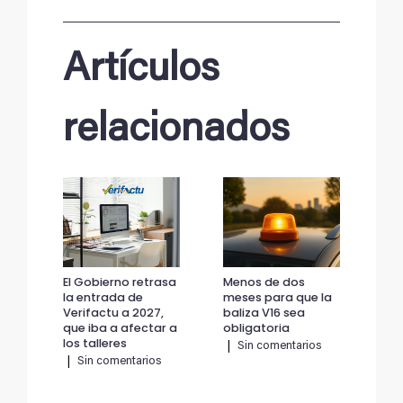
Artículos
relacionados
El Gobierno retrasa
Menos de dos
El 
la entrada de
meses para que la
la 
Verifactu a 2027,
baliza V16 sea
Ver
que iba a afectar a
obligatoria
que
los talleres
los
|
Sin comentarios
|
Sin comentarios
|