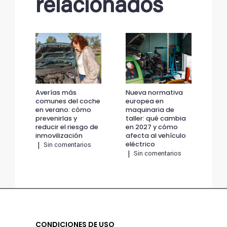
relacionados
Averías más
Nueva normativa
Av
comunes del coche
europea en
co
en verano: cómo
maquinaria de
en 
prevenirlas y
taller: qué cambia
pre
reducir el riesgo de
en 2027 y cómo
red
inmovilización
afecta al vehículo
inm
eléctrico
|
Sin comentarios
|
|
Sin comentarios
CONDICIONES DE USO