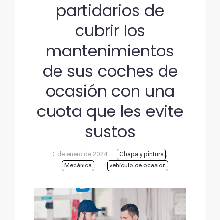
partidarios de
cubrir los
mantenimientos
de sus coches de
ocasión con una
cuota que les evite
sustos
3 de enero de 2024
Chapa y pintura
,
Mecánica
,
vehículo de ocasion
Ver
imagen