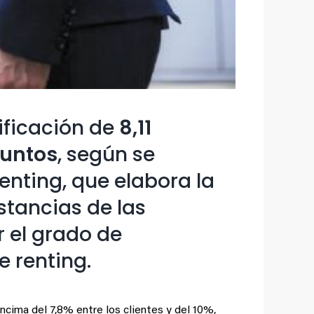
ificación de
8,11
puntos
, según se
enting, que elabora la
stancias de las
r el grado de
e renting.
encima del 7,8% entre los clientes y del 10%,