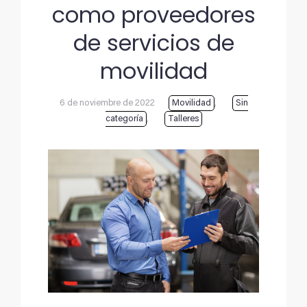
como proveedores
de servicios de
movilidad
6 de noviembre de 2022
Movilidad
,
Sin
categoría
,
Talleres
Ver
imagen
más
grande