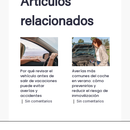
Artículos
relacionados
Por qué revisar el
Averías más
Por
vehículo antes de
comunes del coche
veh
salir de vacaciones
en verano: cómo
sal
puede evitar
prevenirlas y
pue
averías y
reducir el riesgo de
ave
accidentes
inmovilización
ac
|
Sin comentarios
|
Sin comentarios
|