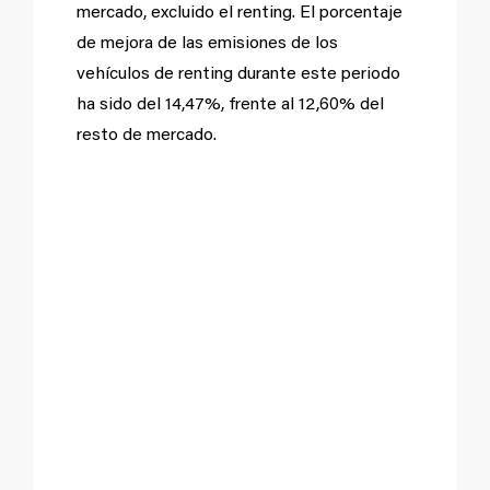
mercado, excluido el renting. El porcentaje
de mejora de las emisiones de los
vehículos de renting durante este periodo
ha sido del 14,47%, frente al 12,60% del
resto de mercado.
Evolución de las
emisiones de CO
2
en
vehículos nuevos:
Turismos, Todoterreno
y Comerciales—
(gramos por
kilómetro)