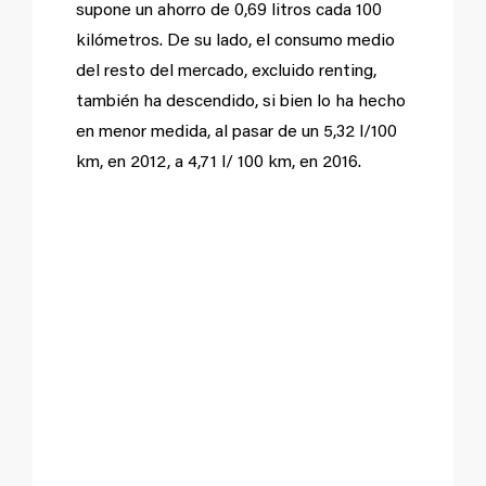
supone un ahorro de 0,69 litros cada 100
kilómetros. De su lado, el consumo medio
del resto del mercado, excluido renting,
también ha descendido, si bien lo ha hecho
en menor medida, al pasar de un 5,32 l/100
km, en 2012, a 4,71 l/ 100 km, en 2016.
Evolución de los
consumos medios de
vehículos
matriculados:
Turismos,
Todoterrenos y