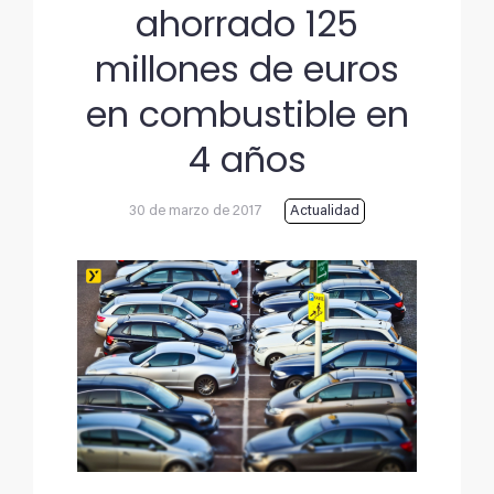
ahorrado 125
millones de euros
en combustible en
4 años
30 de marzo de 2017
Actualidad
Ver
imagen
más
grande