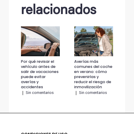
relacionados
Por qué revisar el
Averías más
Por
vehículo antes de
comunes del coche
veh
salir de vacaciones
en verano: cómo
sal
puede evitar
prevenirlas y
pue
averías y
reducir el riesgo de
ave
accidentes
inmovilización
ac
|
Sin comentarios
|
Sin comentarios
|