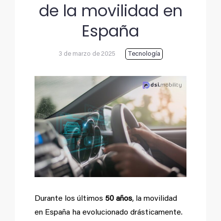
de la movilidad en
España
3 de marzo de 2025
Tecnología
Ver
imagen
más
grande
Durante los últimos
50 años
, la movilidad
en España ha evolucionado drásticamente.