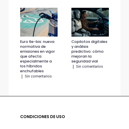
Euro 6e-bis: nueva
Copilotos digitales
Eur
normativa de
y análisis
no
emisiones en vigor
predictivo: cómo
emi
que afecta
mejoran la
qu
especialmente a
seguridad vial
esp
los híbridos
los
|
Sin comentarios
enchufables
en
|
Sin comentarios
|
CONDICIONES DE USO