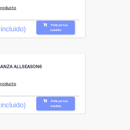
producto
Pide ya tus
incluido)
ruedas
RANZA ALLSEASON6
producto
Pide ya tus
incluido)
ruedas