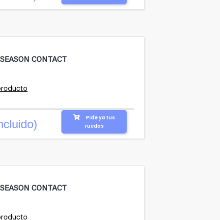
LSEASON CONTACT
producto
Pide ya tus
ncluido)
ruedas
LSEASON CONTACT
producto