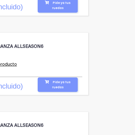
Pide ya tus
ncluido)
ruedas
RANZA ALLSEASON6
producto
Pide ya tus
ncluido)
ruedas
RANZA ALLSEASON6