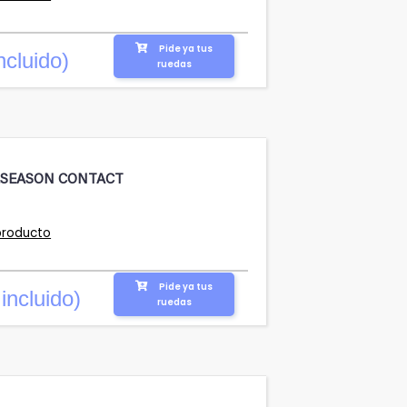
Pide ya tus
ncluido)
ruedas
LSEASON CONTACT
producto
Pide ya tus
incluido)
ruedas