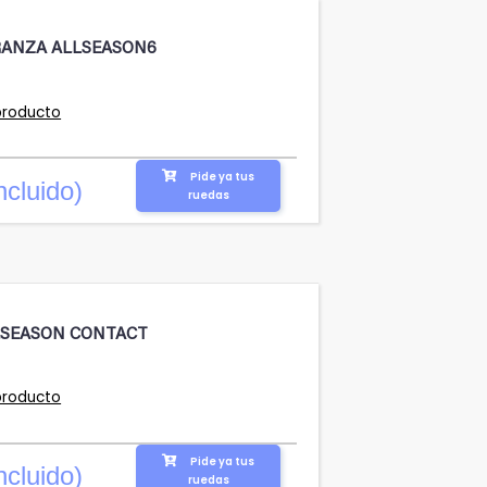
RANZA ALLSEASON6
producto
Pide ya tus
ncluido)
ruedas
LSEASON CONTACT
producto
Pide ya tus
ncluido)
ruedas