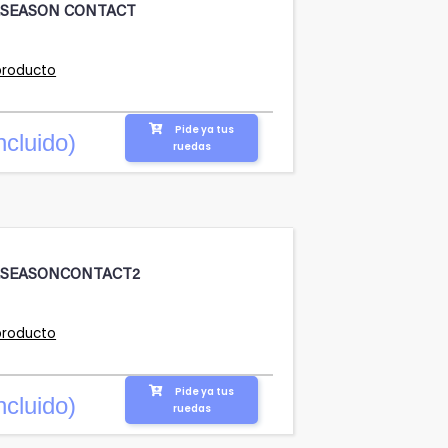
LSEASON CONTACT
producto
Pide ya tus
ncluido)
ruedas
LSEASONCONTACT2
producto
Pide ya tus
ncluido)
ruedas