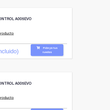
ONTROL A005EVO
producto
Pide ya tus
ncluido)
ruedas
ONTROL A005EVO
producto