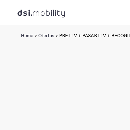
Saltar
al
contenido
Home
>
Ofertas
> PRE ITV + PASAR ITV + RECOGID