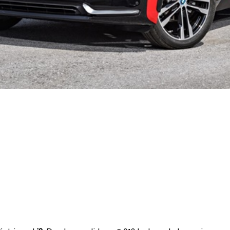
rsión más potente
 • Mejoras en eq
, de asistentes y 