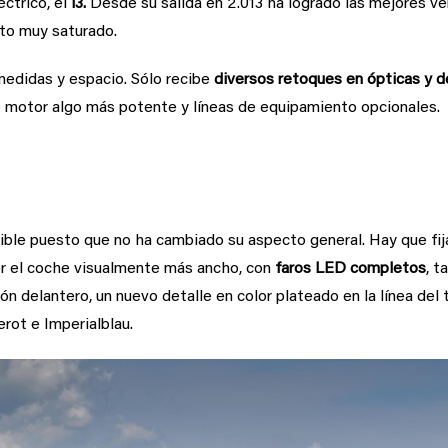
ctrico, el
i3.
Desde su salida en 2.013 ha logrado las mejores v
to muy saturado.
edidas y espacio. Sólo recibe
diversos retoques en ópticas y d
e motor algo más potente y líneas de equipamiento opcionales.
le puesto que no ha cambiado su aspecto general. Hay que fija
er el coche visualmente más ancho, con
faros LED completos
, t
n delantero, un nuevo detalle en color plateado en la línea del 
ot e Imperialblau.