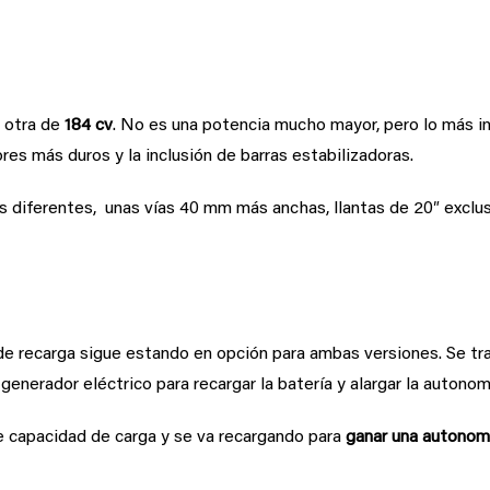
a otra de
184 cv
. No es una potencia mucho mayor, pero lo más i
es más duros y la inclusión de barras estabilizadoras.
nes diferentes, unas vías 40 mm más anchas, llantas de 20″ excl
tender opcional.
 de recarga sigue estando en opción para ambas versiones. Se t
enerador eléctrico para recargar la batería y alargar la autonom
e capacidad de carga y se va recargando para
ganar una autonom