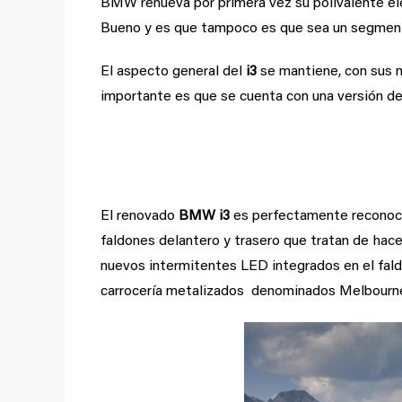
BMW renueva por primera vez su polivalente elé
Bueno y es que tampoco es que sea un segmen
El aspecto general del
i3
se mantiene, con sus m
importante es que se cuenta con una versión d
Detalles exteriores
El renovado
BMW i3
es perfectamente reconocib
faldones delantero y trasero que tratan de hac
nuevos intermitentes LED integrados en el faldó
carrocería metalizados denominados Melbourner