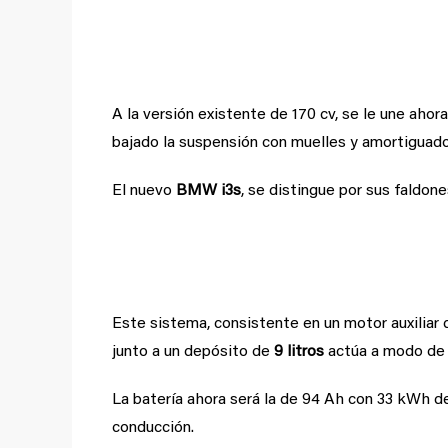
BMW i3s de 184 cv
A la versión existente de 170 cv, se le une ahor
bajado la suspensión con muelles y amortiguador
El nuevo
BMW i3s
, se distingue por sus faldo
Se mantiene el Range Ex
Este sistema, consistente en un motor auxiliar
junto a un depósito de
9 litros
actúa a modo de g
La batería ahora será la de 94 Ah con 33 kWh d
conducción.