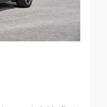
 y perfil más
uipamiento
conectividad