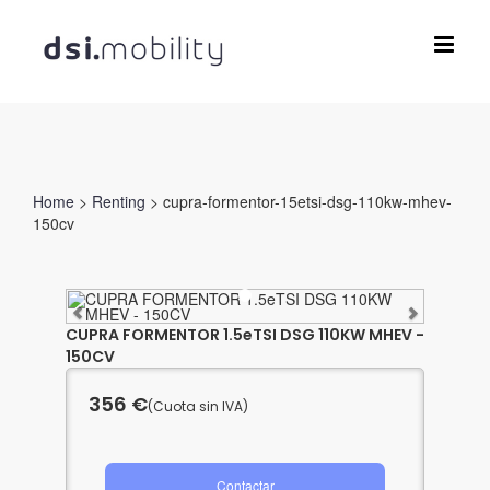
Saltar
al
contenido
Home
>
Renting
> cupra-formentor-15etsi-dsg-110kw-mhev-
150cv
CUPRA FORMENTOR 1.5eTSI DSG 110KW MHEV -
150CV
356 €
(Cuota sin IVA)
Contactar