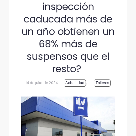
inspección
caducada más de
un año obtienen un
68% más de
suspensos que el
resto?
14 de julio de 2024
Actualidad
,
Talleres
Ver
imagen
más
grande