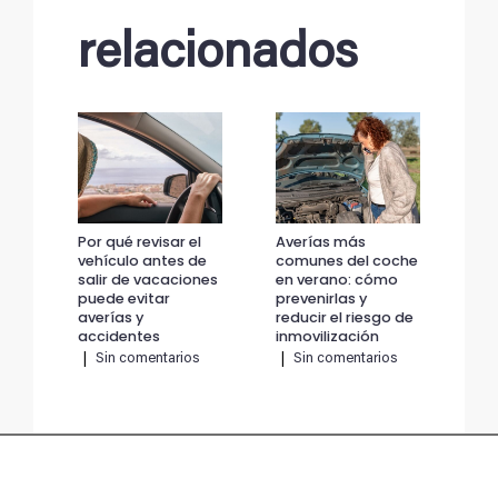
relacionados
Por qué revisar el
Averías más
Por
vehículo antes de
comunes del coche
veh
salir de vacaciones
en verano: cómo
sal
puede evitar
prevenirlas y
pue
averías y
reducir el riesgo de
ave
accidentes
inmovilización
ac
|
Sin comentarios
|
Sin comentarios
|