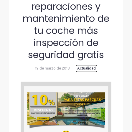
reparaciones y
mantenimiento de
tu coche más
inspección de
seguridad gratis
19 de marzo de 2018
Actualidad
Ver
imagen
más
grande