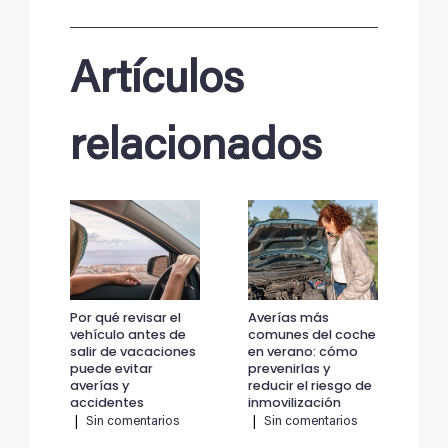
Artículos
relacionados
Por qué revisar el
Averías más
Por
vehículo antes de
comunes del coche
veh
salir de vacaciones
en verano: cómo
sal
puede evitar
prevenirlas y
pue
averías y
reducir el riesgo de
ave
accidentes
inmovilización
ac
|
Sin comentarios
|
Sin comentarios
|