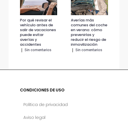
Por qué revisar el
Averías más
Por
vehículo antes de
comunes del coche
veh
salir de vacaciones
en verano: cómo
sal
puede evitar
prevenirlas y
pue
averías y
reducir el riesgo de
ave
accidentes
inmovilización
ac
|
Sin comentarios
|
Sin comentarios
|
CONDICIONES DE USO
Política de privacidad
Aviso legal