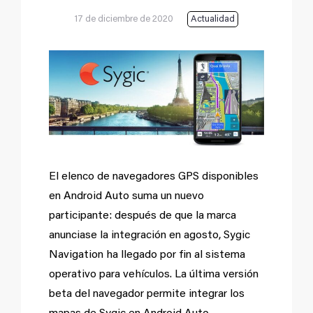
17 de diciembre de 2020
Actualidad
Ver
imagen
más
grande
El elenco de navegadores GPS disponibles
en Android Auto suma un nuevo
participante: después de que la marca
anunciase la integración en agosto, Sygic
Navigation ha llegado por fin al sistema
operativo para vehículos. La última versión
beta del navegador permite integrar los