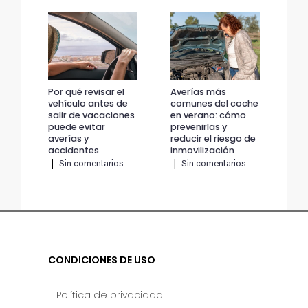
Por qué revisar el
Averías más
Por
vehículo antes de
comunes del coche
veh
salir de vacaciones
en verano: cómo
sal
puede evitar
prevenirlas y
pue
averías y
reducir el riesgo de
ave
accidentes
inmovilización
ac
|
Sin comentarios
|
Sin comentarios
|
CONDICIONES DE USO
Política de privacidad