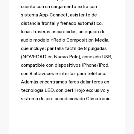
cuenta con un cargamento extra con
sistema A
pp-Connect, asistente de
distancia frontal y frenado automático,
lunas traseras oscurecidas, un equipo de
audio modelo «
Radio Composition Media,
que incluye:
pantalla táctil de 8 pulgadas
(NOVEDAD en Nuevo Polo), c
onexión USB,
compatible con dispositivos iPhone/iPod,
con
8 altavoces e i
nterfaz para teléfono.
Además encontramos f
aros delanteros en
tecnología LED, con perfil rojo exclusivo y
sistema de aire acondicionado C
limatronic.
Los nuevos diésel.