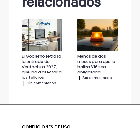
relacionados
El Gobierno retrasa
Menos de dos
El 
la entrada de
meses para que la
la 
Verifactu a 2027,
baliza V16 sea
Ver
que iba a afectar a
obligatoria
que
los talleres
los
|
Sin comentarios
|
Sin comentarios
|
CONDICIONES DE USO