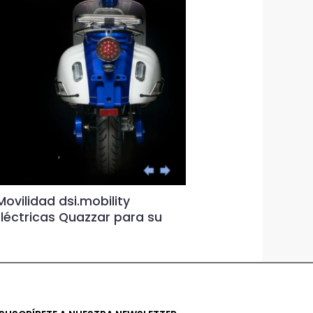
ovilidad dsi.mobility
Nuevas instala
léctricas Quazzar para su
XTREM MOTOR ds
Sabadell
|
Sin comentarios