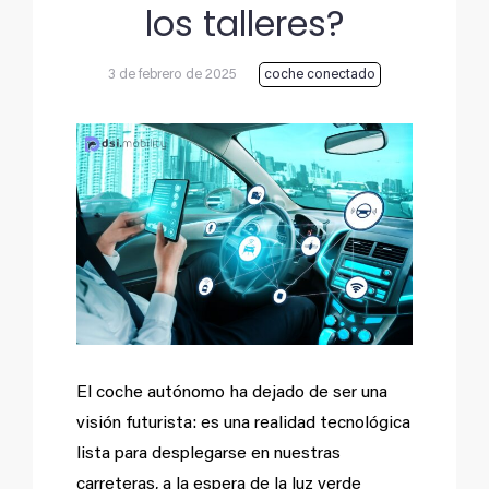
los talleres?
3 de febrero de 2025
coche conectado
Ver
imagen
más
grande
El coche autónomo ha dejado de ser una
visión futurista: es una realidad tecnológica
lista para desplegarse en nuestras
carreteras, a la espera de la luz verde