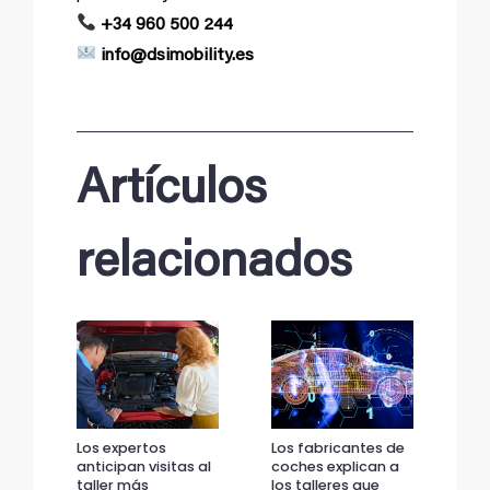
+34 960 500 244
info@dsimobility.es
Artículos
relacionados
Los expertos
Los fabricantes de
Los
anticipan visitas al
coches explican a
ant
taller más
los talleres que
tal