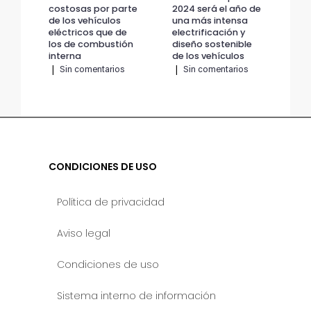
costosas por parte
2024 será el año de
cos
de los vehículos
una más intensa
de 
eléctricos que de
electrificación y
elé
los de combustión
diseño sostenible
los
interna
de los vehículos
int
|
Sin comentarios
|
Sin comentarios
|
CONDICIONES DE USO
Política de privacidad
Aviso legal
Condiciones de uso
Sistema interno de información