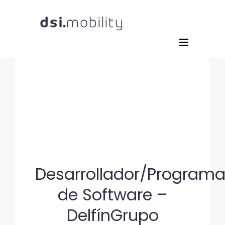
Saltar
al
contenido
Desarrollador/Program
de Software –
DelfínGrupo