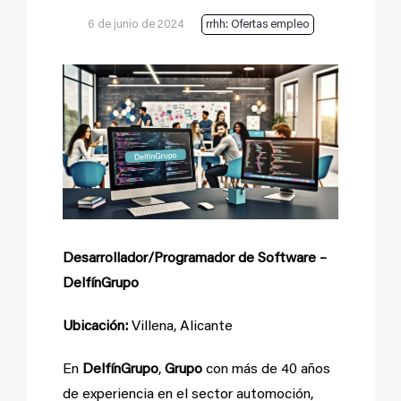
6 de junio de 2024
rrhh: Ofertas empleo
Ver
imagen
más
grande
Desarrollador/Programador de Software –
DelfínGrupo
Ubicación:
Villena, Alicante
En
DelfínGrupo
,
Grupo
con más de 40 años
de experiencia en el sector automoción,