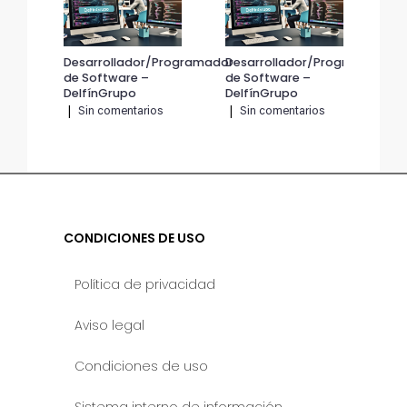
Desarrollador/Programador
Desarrollador/Programador
De
de Software –
de Software –
de 
DelfínGrupo
DelfínGrupo
Del
|
Sin comentarios
|
Sin comentarios
|
CONDICIONES DE USO
Política de privacidad
Aviso legal
Condiciones de uso
Sistema interno de información