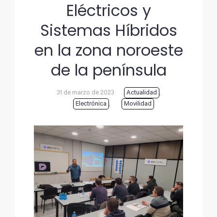
Eléctricos y
Sistemas Híbridos
en la zona noroeste
de la península
31 de marzo de 2023
Actualidad
,
Electrónica
,
Movilidad
Ver
imagen
más
grande