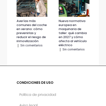
Averías más
Nueva normativa
Av
comunes del coche
europea en
co
en verano: cómo
maquinaria de
en 
prevenirlas y
taller: qué cambia
pre
reducir el riesgo de
en 2027 y cómo
red
inmovilización
afecta al vehículo
inm
eléctrico
|
Sin comentarios
|
|
Sin comentarios
CONDICIONES DE USO
Política de privacidad
Aviso legal