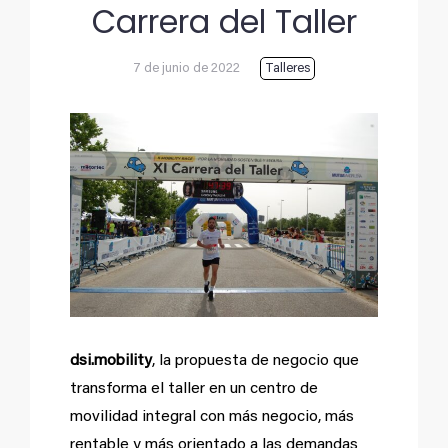
Carrera del Taller
7 de junio de 2022
Talleres
Ver
imagen
más
grande
dsi.mobility
, la propuesta de negocio que
transforma el taller en un centro de
movilidad integral con más negocio, más
rentable y más orientado a las demandas