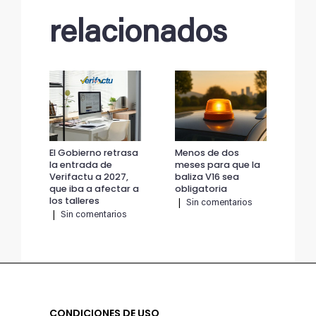
relacionados
El Gobierno retrasa
Menos de dos
El 
la entrada de
meses para que la
la 
Verifactu a 2027,
baliza V16 sea
Ver
que iba a afectar a
obligatoria
que
los talleres
los
|
Sin comentarios
|
Sin comentarios
|
CONDICIONES DE USO