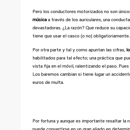
Pero los conductores motorizados no son únicos 
música
a través de los auriculares, una conduc
devastadoras. ¿La razón? Que reduce su capacid
tiene que usar el casco (o no) obligatoriamente.
Por otra parte y tal y como apuntan las cifras,
l
habilitados para tal efecto; una práctica que p
vista fija en el móvil, ralentizando el paso. Pues
Los baremos cambian si tiene lugar un accidente
euros de multa.
Un seguro de coche con
Por fortuna y aunque es importante resaltar la
puede convertirse en un gran aliado en determin