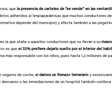
risis, que
la presencia de carteles de “se vende” en las ventanill
fletos adheridos al limpiaparabrisas que muchos conductores dec
ormativa depende del municipio) y afecta también a las pegatinas
es la que atañe a aquellos conductores que no llevan a su
masc
tivo es que
el 32% prefiere dejarlo suelto por el interior del habi
ma más responsable con los niños, pues hasta 1,2 millones de p
e seguros de coche,
si damos un frenazo temerario
y excesivame
e descanso o las inmediaciones de un hospital también conlleva 
irculan escuchando música