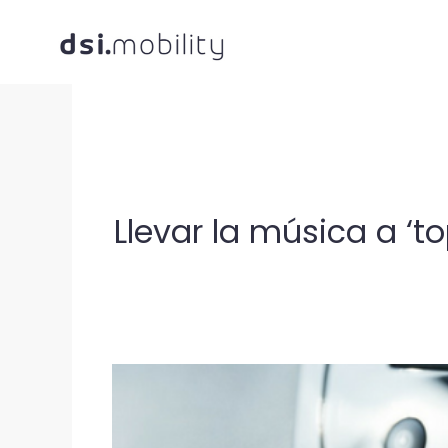
Saltar
al
contenido
Llevar la música a ‘
Ver
imagen
más