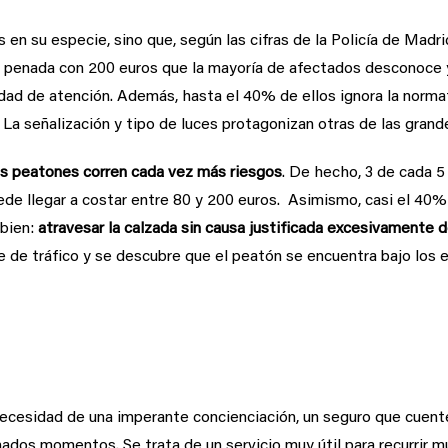
en su especie, sino que, según las cifras de la Policía de Madri
ta penada con 200 euros que la mayoría de afectados desconoce
ad de atención. Además, hasta el 40% de ellos ignora la normat
 La señalización y tipo de luces protagonizan otras de las grand
os peatones corren cada vez más riesgos
. De hecho, 3 de cada 5
uede llegar a costar entre 80 y 200 euros. Asimismo, casi el 40%
 bien:
atravesar la calzada sin causa justificada excesivamente 
 de tráfico y se descubre que el peatón se encuentra bajo los e
 cobertura de defensa de multas
 necesidad de una imperante concienciación, un seguro que cuen
ados momentos. Se trata de un servicio muy útil para recurrir m