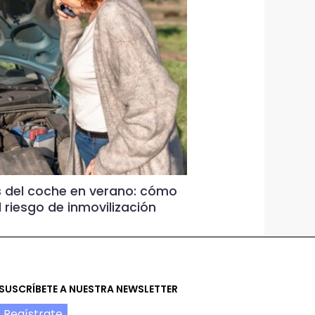
 del coche en verano: cómo
Por qué revisar
l riesgo de inmovilización
vacaciones pue
|
Sin comentarios
SUSCRÍBETE A NUESTRA NEWSLETTER
Regístrate