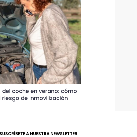
 del coche en verano: cómo
Por qué revisar
l riesgo de inmovilización
vacaciones pue
|
Sin comentarios
SUSCRÍBETE A NUESTRA NEWSLETTER