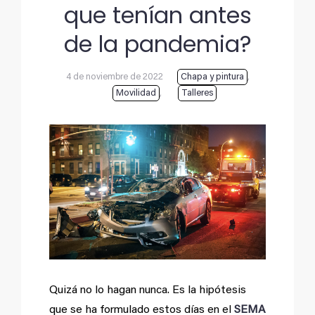
que tenían antes
de la pandemia?
4 de noviembre de 2022
Chapa y pintura
,
Movilidad
,
Talleres
Ver
imagen
más
grande
Quizá no lo hagan nunca. Es la hipótesis
que se ha formulado estos días en el
SEMA