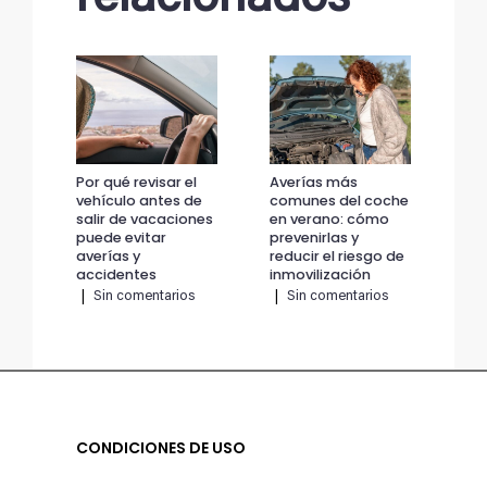
Por qué revisar el
Averías más
Por
vehículo antes de
comunes del coche
veh
salir de vacaciones
en verano: cómo
sal
puede evitar
prevenirlas y
pue
averías y
reducir el riesgo de
ave
accidentes
inmovilización
ac
|
Sin comentarios
|
Sin comentarios
|
CONDICIONES DE USO