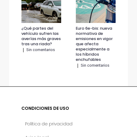
¿Qué partes del
Euro 6e-bis: nueva
¿Qu
vehículo sufren las
normativa de
veh
averías más graves
emisiones en vigor
ave
tras una riada?
que afecta
tra
especialmente a
|
Sin comentarios
|
los híbridos
enchufables
|
Sin comentarios
CONDICIONES DE USO
Política de privacidad