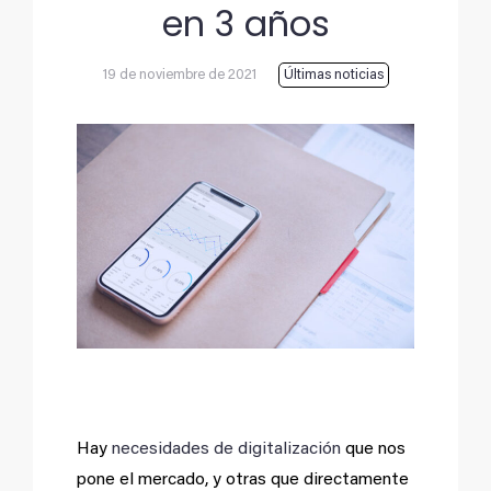
en 3 años
19 de noviembre de 2021
Últimas noticias
Ver
imagen
más
grande
Hay
necesidades de digitalización
que nos
pone el mercado, y otras que directamente